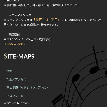
〒105-0013
東京都港区浜松町２丁目２番１５号 浜松町ダイヤビル2Ｆ
レッスンスタジオ
「港区白金1丁目」
※レッスンスタジオは
です。お間違えのないようご注
意ください。白金高輪駅から徒歩5分です。
電話受付
平日9：00～18：00(土日・祝日除く)
03-6682-5317
S
ITE-MAPS
TOP
料金／アクセス
声と健康ボイトレ（シニア向け）
プロフィール
公式YouTubeこちら