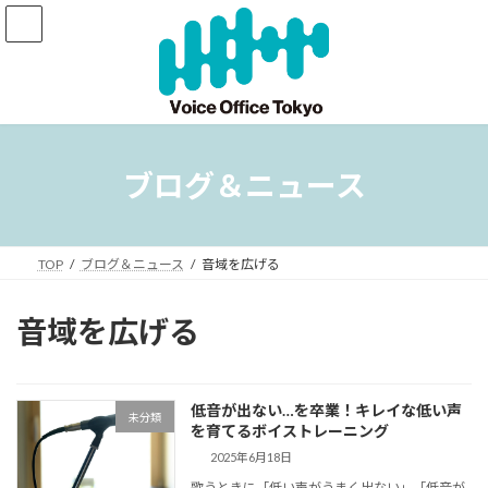
コ
ナ
ン
ビ
テ
ゲ
ン
ー
ツ
シ
へ
ョ
ス
ン
キ
に
ブログ＆ニュース
ッ
移
プ
動
TOP
ブログ＆ニュース
音域を広げる
音域を広げる
低音が出ない…を卒業！キレイな低い声
未分類
を育てるボイストレーニング
2025年6月18日
歌うときに「低い声がうまく出ない」「低音が