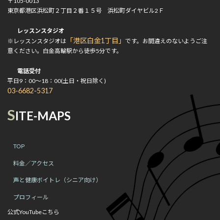
〒105-0013
東京都港区浜松町２丁目２番１５号 浜松町ダイヤビル2Ｆ
レッスンスタジオ
「港区白金1丁目」
※レッスンスタジオは
です。お間違えのないようご注
意ください。白金高輪駅から徒歩5分です。
電話受付
平日9：00～18：00(土日・祝日除く)
03-6682-5317
S
ITE-MAPS
TOP
料金／アクセス
声と健康ボイトレ（シニア向け）
プロフィール
公式YouTubeこちら