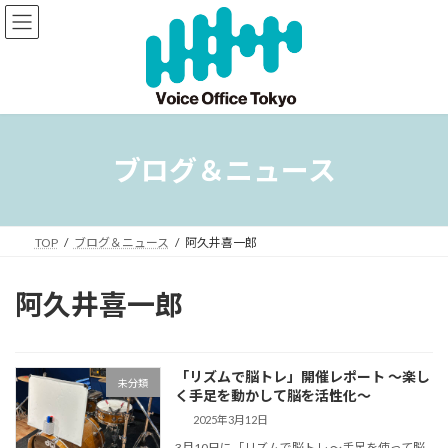
コ
ナ
ン
ビ
テ
ゲ
ン
ー
ツ
シ
へ
ョ
ス
ン
キ
に
ブログ＆ニュース
ッ
移
プ
動
TOP
ブログ＆ニュース
阿久井喜一郎
阿久井喜一郎
「リズムで脳トレ」開催レポート ～楽し
未分類
く手足を動かして脳を活性化～
2025年3月12日
3月10日に「リズムで脳トレ ～手足を使って脳