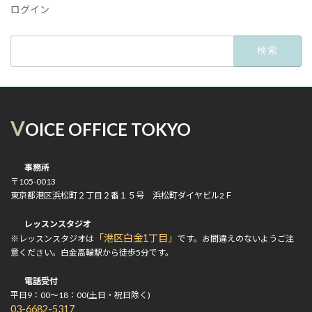
ログイン
検
索:
V
OICE OFFICE TOKYO
事務所
〒105-0013
東京都港区浜松町２丁目２番１５号 浜松町ダイヤビル2Ｆ
レッスンスタジオ
「港区白金1丁目」
※レッスンスタジオは
です。お間違えのないようご注
意ください。白金高輪駅から徒歩5分です。
電話受付
平日9：00～18：00(土日・祝日除く)
03-6682-5317