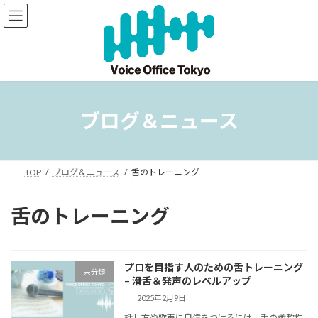
コ
ナ
ン
ビ
テ
ゲ
ン
ー
ツ
シ
へ
ョ
ス
ン
キ
に
ブログ＆ニュース
ッ
移
プ
動
TOP
ブログ＆ニュース
舌のトレーニング
舌のトレーニング
プロを目指す人のための舌トレーニング
未分類
– 滑舌＆発声のレベルアップ
2025年2月9日
話し方や歌声に自信をつけるには、舌の柔軟性