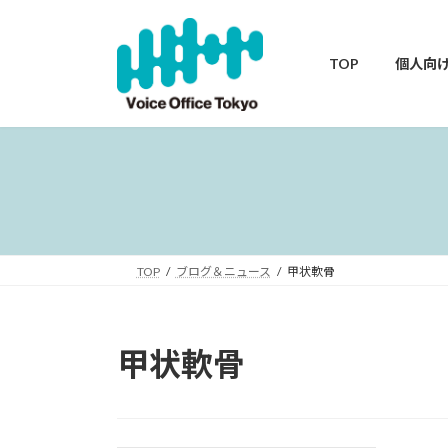
コ
ナ
ン
ビ
テ
ゲ
TOP
個人向
ン
ー
ツ
シ
へ
ョ
ス
ン
キ
に
ッ
移
プ
動
TOP
ブログ＆ニュース
甲状軟骨
甲状軟骨