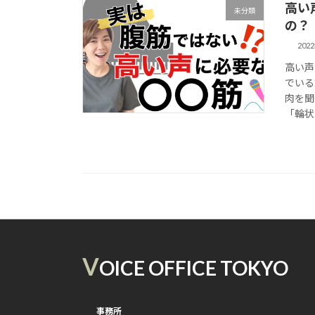
高い
未分類
の？
202
高い声
でいる
肉を聞
「輪状
V
OICE OFFICE TOKYO
事務所