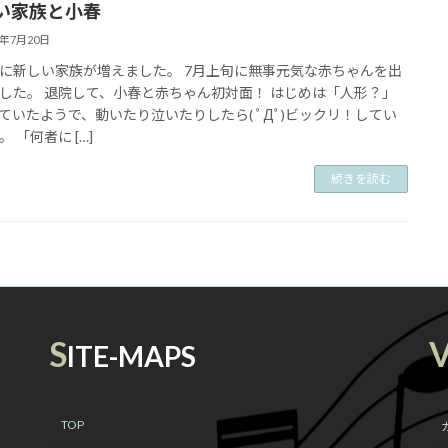
い家族と小春
2年7月20日
に新しい家族が増えました。 7月上旬に無事元気な赤ちゃんを出
した。 退院して、小春と赤ちゃん初対面！ はじめは「人形？」
ていたようで、動いたり泣いたりしたら( ﾟДﾟ)ビックリ！してい
 「何者に […]
続きを読む
S
ITE-MAPS
TOP