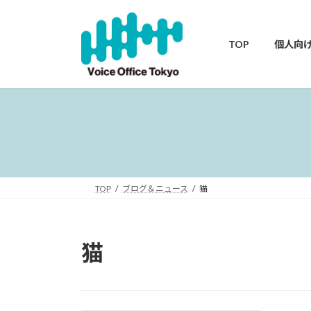
コ
ナ
ン
ビ
テ
ゲ
TOP
個人向
ン
ー
ツ
シ
へ
ョ
ス
ン
キ
に
ッ
移
プ
動
TOP
ブログ＆ニュース
猫
猫