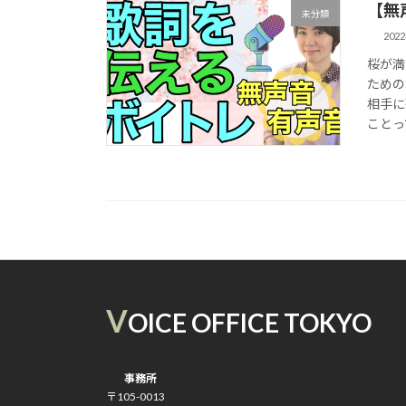
【無
未分類
202
桜が満
ための
相手に
ことっ
V
OICE OFFICE TOKYO
事務所
〒105-0013