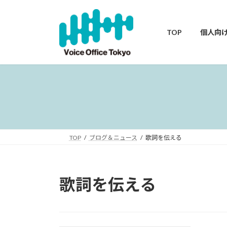
コ
ナ
ン
ビ
テ
ゲ
TOP
個人向
ン
ー
ツ
シ
へ
ョ
ス
ン
キ
に
ッ
移
プ
動
TOP
ブログ＆ニュース
歌詞を伝える
歌詞を伝える