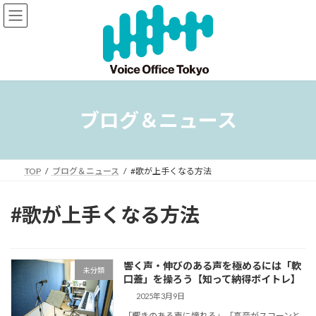
コ
ナ
ン
ビ
テ
ゲ
ン
ー
ツ
シ
へ
ョ
ス
ン
キ
に
ブログ＆ニュース
ッ
移
プ
動
TOP
ブログ＆ニュース
#歌が上手くなる方法
#歌が上手くなる方法
響く声・伸びのある声を極めるには「軟
未分類
口蓋」を操ろう【知って納得ボイトレ】
2025年3月9日
「響きのある声に憧れる」「高音がスコーンと