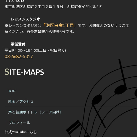
〒105-0013
東京都港区浜松町２丁目２番１５号 浜松町ダイヤビル2Ｆ
レッスンスタジオ
「港区白金1丁目」
※レッスンスタジオは
です。お間違えのないようご注
意ください。白金高輪駅から徒歩5分です。
電話受付
平日9：00～18：00(土日・祝日除く)
03-6682-5317
S
ITE-MAPS
TOP
料金／アクセス
声と健康ボイトレ（シニア向け）
プロフィール
公式YouTubeこちら