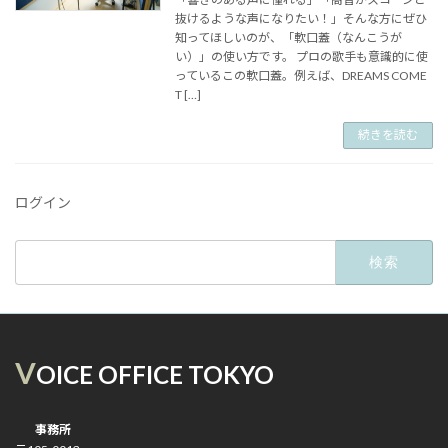
抜けるような声になりたい！」そんな方にぜひ
知ってほしいのが、「軟口蓋（なんこうが
い）」の使い方です。 プロの歌手も意識的に使
っているこの軟口蓋。例えば、DREAMS COME
T […]
続きを読む
ログイン
検
索:
V
OICE OFFICE TOKYO
事務所