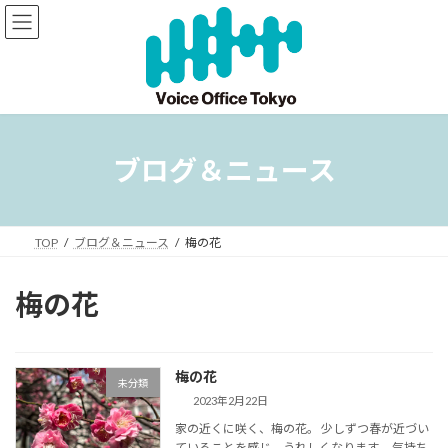
コ
ナ
ン
ビ
テ
ゲ
ン
ー
ツ
シ
へ
ョ
ス
ン
キ
に
ブログ＆ニュース
ッ
移
プ
動
TOP
ブログ＆ニュース
梅の花
梅の花
梅の花
未分類
2023年2月22日
家の近くに咲く、梅の花。 少しずつ春が近づい
ていることを感じ、うれしくなります。 気持ち