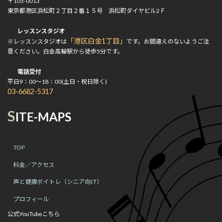
〒105-0013
東京都港区浜松町２丁目２番１５号 浜松町ダイヤビル2Ｆ
レッスンスタジオ
「港区白金1丁目」
※レッスンスタジオは
です。お間違えのないようご注
意ください。白金高輪駅から徒歩5分です。
電話受付
平日9：00～18：00(土日・祝日除く)
03-6682-5317
S
ITE-MAPS
TOP
料金／アクセス
声と健康ボイトレ（シニア向け）
プロフィール
公式YouTubeこちら