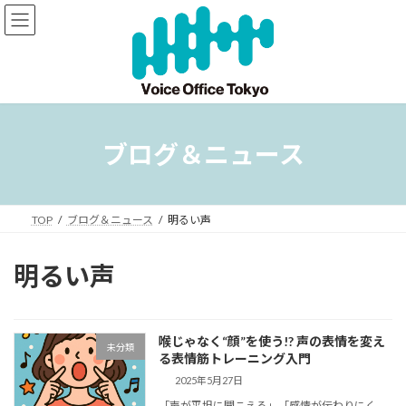
コ
ナ
ン
ビ
テ
ゲ
ン
ー
ツ
シ
へ
ョ
ス
ン
キ
に
ブログ＆ニュース
ッ
移
プ
動
TOP
ブログ＆ニュース
明るい声
明るい声
喉じゃなく“顔”を使う!? 声の表情を変え
未分類
る表情筋トレーニング入門
2025年5月27日
「声が平坦に聞こえる」「感情が伝わりにく