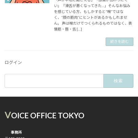
い」「滑舌が悪くなってきた…」そんなお悩み
を感じている方、もしかすると“喉”ではな
く、“顔の筋肉”にヒントがあるかもしれませ
ん。 声は喉だけでつくられるものではなく、表
情筋・唇・舌 […]
続きを読む
ログイン
検
索:
V
OICE OFFICE TOKYO
事務所