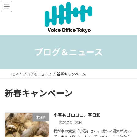
コ
ナ
ン
ビ
テ
ゲ
ン
ー
ツ
シ
へ
ョ
ス
ン
キ
に
ブログ＆ニュース
ッ
移
プ
動
TOP
ブログ＆ニュース
新春キャンペーン
新春キャンペーン
小春もゴロゴロ、春日和
未分類
2022年3月23日
我が家の愛猫「小春」さん。暖かい陽気が続い
て、まったりゴロゴロしています。 よく分から