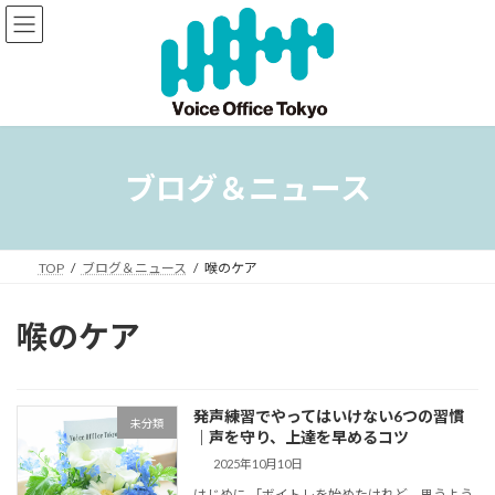
コ
ナ
ン
ビ
テ
ゲ
ン
ー
ツ
シ
へ
ョ
ス
ン
キ
に
ブログ＆ニュース
ッ
移
プ
動
TOP
ブログ＆ニュース
喉のケア
喉のケア
発声練習でやってはいけない6つの習慣
未分類
｜声を守り、上達を早めるコツ
2025年10月10日
はじめに 「ボイトレを始めたけれど、思うよう