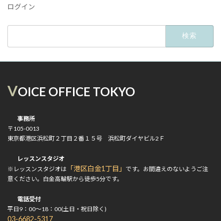
ログイン
検
索:
V
OICE OFFICE TOKYO
事務所
〒105-0013
東京都港区浜松町２丁目２番１５号 浜松町ダイヤビル2Ｆ
レッスンスタジオ
「港区白金1丁目」
※レッスンスタジオは
です。お間違えのないようご注
意ください。白金高輪駅から徒歩5分です。
電話受付
平日9：00～18：00(土日・祝日除く)
03-6682-5317