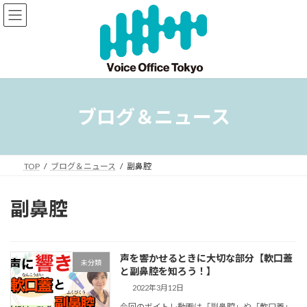
コ
ナ
ン
ビ
テ
ゲ
ン
ー
ツ
シ
へ
ョ
ス
ン
キ
に
ブログ＆ニュース
ッ
移
プ
動
TOP
ブログ＆ニュース
副鼻腔
副鼻腔
声を響かせるときに大切な部分【軟口蓋
未分類
と副鼻腔を知ろう！】
2022年3月12日
今回のボイトレ動画は「副鼻腔」や「軟口蓋」