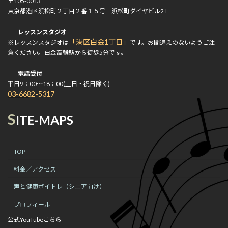
〒105-0013
東京都港区浜松町２丁目２番１５号 浜松町ダイヤビル2Ｆ
レッスンスタジオ
「港区白金1丁目」
※レッスンスタジオは
です。お間違えのないようご注
意ください。白金高輪駅から徒歩5分です。
電話受付
平日9：00～18：00(土日・祝日除く)
03-6682-5317
S
ITE-MAPS
TOP
料金／アクセス
声と健康ボイトレ（シニア向け）
プロフィール
公式YouTubeこちら