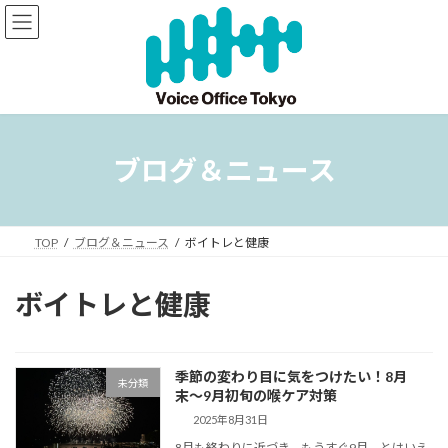
コ
ナ
ン
ビ
テ
ゲ
ン
ー
ツ
シ
へ
ョ
ス
ン
キ
に
ブログ＆ニュース
ッ
移
プ
動
TOP
ブログ＆ニュース
ボイトレと健康
ボイトレと健康
季節の変わり目に気をつけたい！8月
未分類
末〜9月初旬の喉ケア対策
2025年8月31日
8月も終わりに近づき、もうすぐ9月。とはいえ