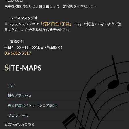
〒105-0013
東京都港区浜松町２丁目２番１５号 浜松町ダイヤビル2Ｆ
レッスンスタジオ
「港区白金1丁目」
※レッスンスタジオは
です。お間違えのないようご注
意ください。白金高輪駅から徒歩5分です。
電話受付
平日9：00～18：00(土日・祝日除く)
03-6682-5317
S
ITE-MAPS
TOP
料金／アクセス
声と健康ボイトレ（シニア向け）
プロフィール
公式YouTubeこちら