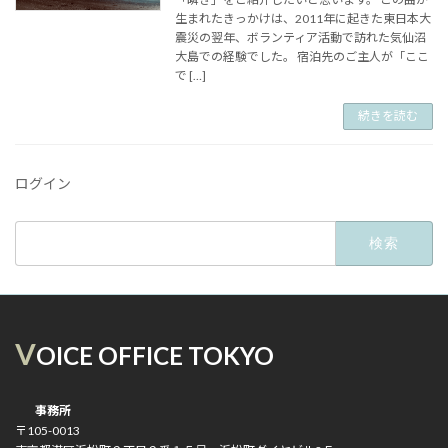
生まれたきっかけは、2011年に起きた東日本大
震災の翌年、ボランティア活動で訪れた気仙沼
大島での経験でした。 宿泊先のご主人が「ここ
で […]
続きを読む
ログイン
検
索:
V
OICE OFFICE TOKYO
事務所
〒105-0013