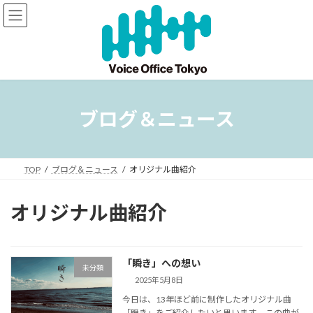
コ
ナ
ン
ビ
テ
ゲ
ン
ー
ツ
シ
へ
ョ
ス
ン
キ
に
ブログ＆ニュース
ッ
移
プ
動
TOP
ブログ＆ニュース
オリジナル曲紹介
オリジナル曲紹介
「瞬き」への想い
未分類
2025年5月8日
今日は、13年ほど前に制作したオリジナル曲
「瞬き」をご紹介したいと思います。 この曲が